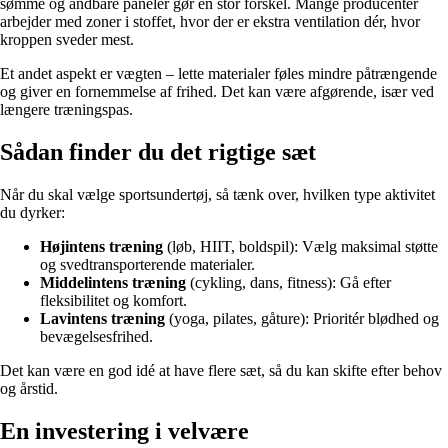
sømme og åndbare paneler gør en stor forskel. Mange producenter
arbejder med zoner i stoffet, hvor der er ekstra ventilation dér, hvor
kroppen sveder mest.
Et andet aspekt er vægten – lette materialer føles mindre påtrængende
og giver en fornemmelse af frihed. Det kan være afgørende, især ved
længere træningspas.
Sådan finder du det rigtige sæt
Når du skal vælge sportsundertøj, så tænk over, hvilken type aktivitet
du dyrker:
Højintens træning
(løb, HIIT, boldspil): Vælg maksimal støtte
og svedtransporterende materialer.
Middelintens træning
(cykling, dans, fitness): Gå efter
fleksibilitet og komfort.
Lavintens træning
(yoga, pilates, gåture): Prioritér blødhed og
bevægelsesfrihed.
Det kan være en god idé at have flere sæt, så du kan skifte efter behov
og årstid.
En investering i velvære