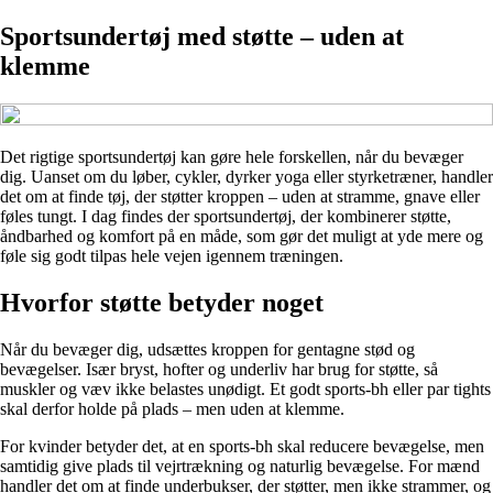
Sportsundertøj med støtte – uden at
klemme
Det rigtige sportsundertøj kan gøre hele forskellen, når du bevæger
dig. Uanset om du løber, cykler, dyrker yoga eller styrketræner, handler
det om at finde tøj, der støtter kroppen – uden at stramme, gnave eller
føles tungt. I dag findes der sportsundertøj, der kombinerer støtte,
åndbarhed og komfort på en måde, som gør det muligt at yde mere og
føle sig godt tilpas hele vejen igennem træningen.
Hvorfor støtte betyder noget
Når du bevæger dig, udsættes kroppen for gentagne stød og
bevægelser. Især bryst, hofter og underliv har brug for støtte, så
muskler og væv ikke belastes unødigt. Et godt sports-bh eller par tights
skal derfor holde på plads – men uden at klemme.
For kvinder betyder det, at en sports-bh skal reducere bevægelse, men
samtidig give plads til vejrtrækning og naturlig bevægelse. For mænd
handler det om at finde underbukser, der støtter, men ikke strammer, og