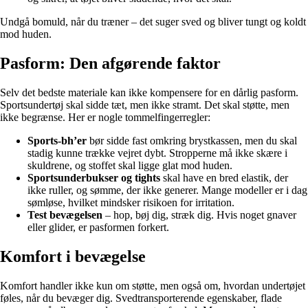
Undgå bomuld, når du træner – det suger sved og bliver tungt og koldt
mod huden.
Pasform: Den afgørende faktor
Selv det bedste materiale kan ikke kompensere for en dårlig pasform.
Sportsundertøj skal sidde tæt, men ikke stramt. Det skal støtte, men
ikke begrænse. Her er nogle tommelfingerregler:
Sports-bh’er
bør sidde fast omkring brystkassen, men du skal
stadig kunne trække vejret dybt. Stropperne må ikke skære i
skuldrene, og stoffet skal ligge glat mod huden.
Sportsunderbukser og tights
skal have en bred elastik, der
ikke ruller, og sømme, der ikke generer. Mange modeller er i dag
sømløse, hvilket mindsker risikoen for irritation.
Test bevægelsen
– hop, bøj dig, stræk dig. Hvis noget gnaver
eller glider, er pasformen forkert.
Komfort i bevægelse
Komfort handler ikke kun om støtte, men også om, hvordan undertøjet
føles, når du bevæger dig. Svedtransporterende egenskaber, flade