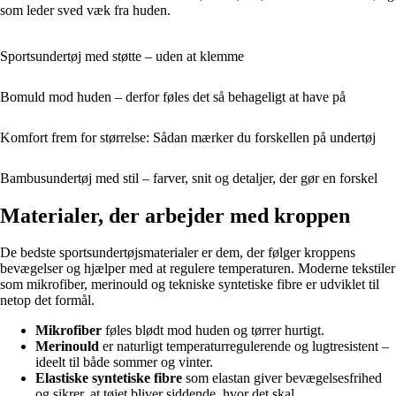
som leder sved væk fra huden.
Sportsundertøj med støtte – uden at klemme
Bomuld mod huden – derfor føles det så behageligt at have på
Komfort frem for størrelse: Sådan mærker du forskellen på undertøj
Bambusundertøj med stil – farver, snit og detaljer, der gør en forskel
Materialer, der arbejder med kroppen
De bedste sportsundertøjsmaterialer er dem, der følger kroppens
bevægelser og hjælper med at regulere temperaturen. Moderne tekstiler
som mikrofiber, merinould og tekniske syntetiske fibre er udviklet til
netop det formål.
Mikrofiber
føles blødt mod huden og tørrer hurtigt.
Merinould
er naturligt temperaturregulerende og lugtresistent –
ideelt til både sommer og vinter.
Elastiske syntetiske fibre
som elastan giver bevægelsesfrihed
og sikrer, at tøjet bliver siddende, hvor det skal.