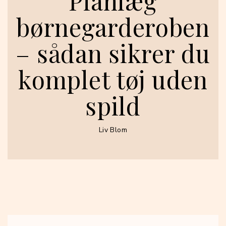
Planlæg
børnegarderoben
– sådan sikrer du
komplet tøj uden
spild
Liv Blom