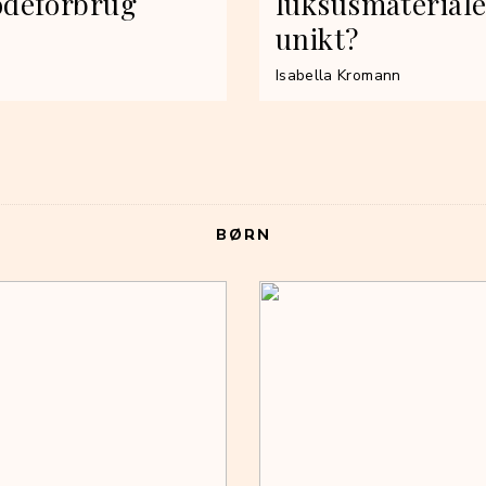
odeforbrug
luksusmateriale
unikt?
Isabella Kromann
BØRN