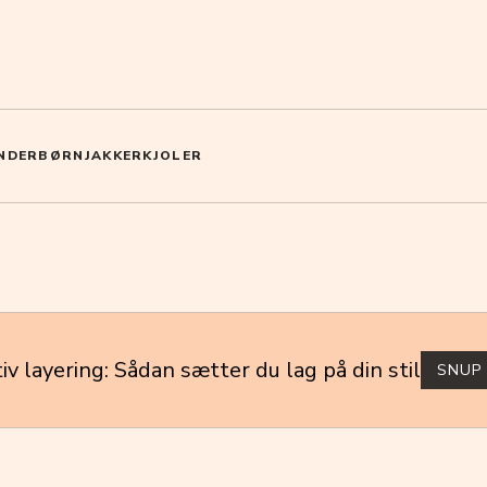
NDER
BØRN
JAKKER
KJOLER
iv layering: Sådan sætter du lag på din stil
SNUP