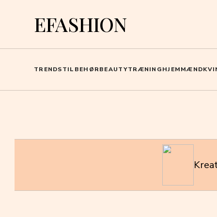
EFASHION
TRENDS
TILBEHØR
BEAUTY
TRÆNING
HJEM
MÆND
KVI
Kreat