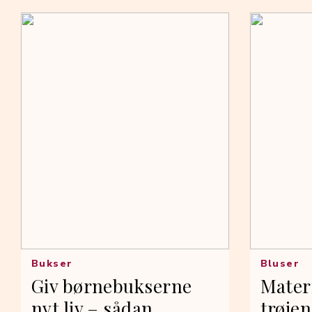
Bukser
Bluser
Giv børnebukserne
Mater
nyt liv – sådan
trøjen