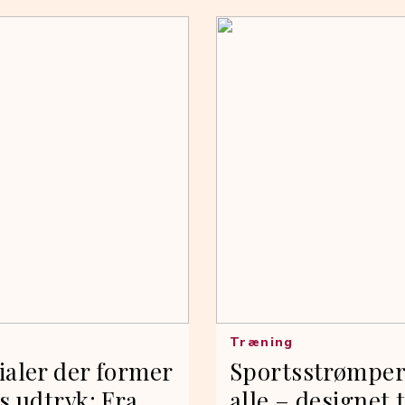
Træning
ialer der former
Sportsstrømper 
s udtryk: Fra
alle – designet t