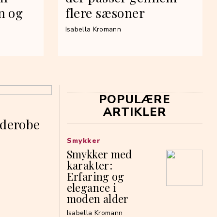
n og
flere sæsoner
Isabella Kromann
POPULÆRE
ARTIKLER
rderobe
Smykker
Smykker med
karakter:
Erfaring og
elegance i
moden alder
Isabella Kromann