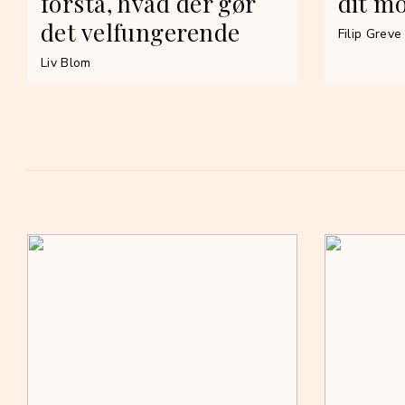
forstå, hvad der gør
dit m
det velfungerende
Filip Greve
Liv Blom