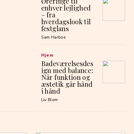
Øreringe til
enhver lejlighed
– fra
hverdagslook til
festglans
Sam Harboe
Hjem
Badeværelsesdes
ign med balance:
Når funktion og
æstetik går hånd
i hånd
Liv Blom