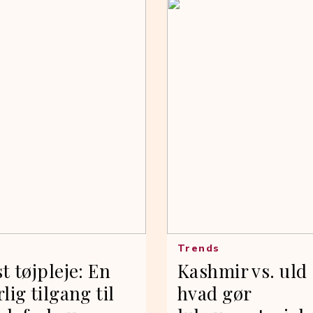
Trends
t tøjpleje: En
Kashmir vs. uld
lig tilgang til
hvad gør