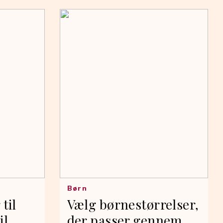
Børn
til
Vælg børnestørrelser,
il
der passer gennem