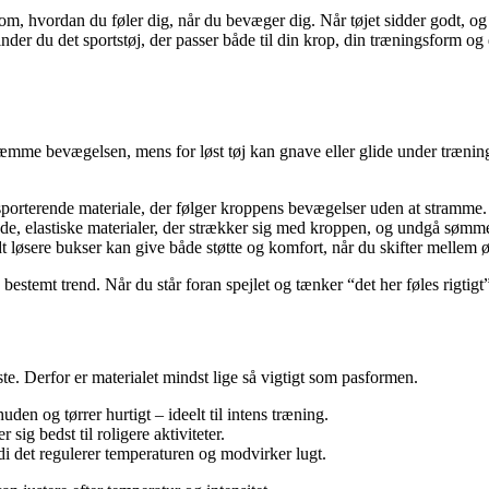
m, hvordan du føler dig, når du bevæger dig. Når tøjet sidder godt, og d
nder du det sportstøj, der passer både til din krop, din træningsform og 
hæmme bevægelsen, mens for løst tøj kan gnave eller glide under træning
porterende materiale, der følger kroppens bevægelser uden at stramme. De
øde, elastiske materialer, der strækker sig med kroppen, og undgå sømm
t løsere bukser kan give både støtte og komfort, når du skifter mellem ø
en bestemt trend. Når du står foran spejlet og tænker “det her føles rigtigt”
te. Derfor er materialet mindst lige så vigtigt som pasformen.
den og tørrer hurtigt – ideelt til intens træning.
 sig bedst til roligere aktiviteter.
di det regulerer temperaturen og modvirker lugt.