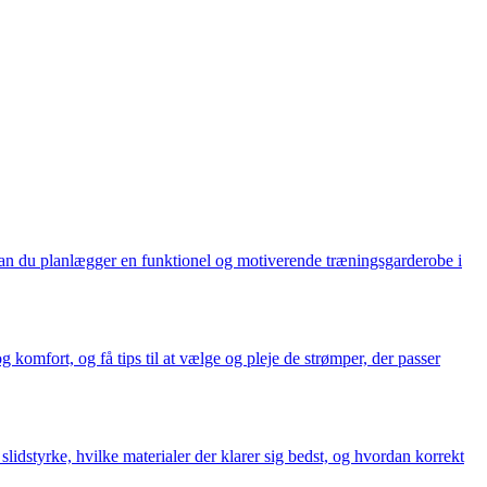
vordan du planlægger en funktionel og motiverende træningsgarderobe i
 komfort, og få tips til at vælge og pleje de strømper, der passer
lidstyrke, hvilke materialer der klarer sig bedst, og hvordan korrekt