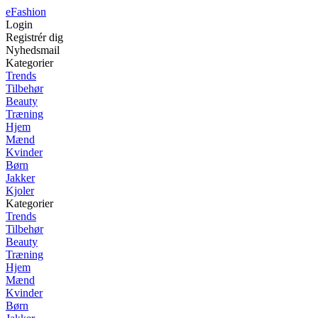
eFashion
Login
Registrér dig
Nyhedsmail
Kategorier
Trends
Tilbehør
Beauty
Træning
Hjem
Mænd
Kvinder
Børn
Jakker
Kjoler
Kategorier
Trends
Tilbehør
Beauty
Træning
Hjem
Mænd
Kvinder
Børn