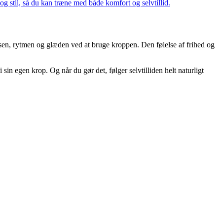
er og stil, så du kan træne med både komfort og selvtillid.
lsen, rytmen og glæden ved at bruge kroppen. Den følelse af frihed og
 sin egen krop. Og når du gør det, følger selvtilliden helt naturligt