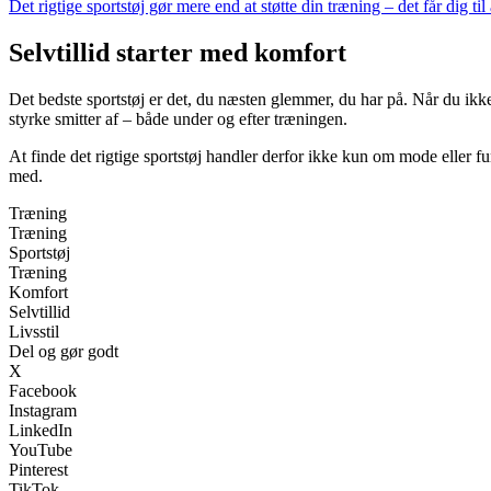
Det rigtige sportstøj gør mere end at støtte din træning – det får dig til
Selvtillid starter med komfort
Det bedste sportstøj er det, du næsten glemmer, du har på. Når du ik
styrke smitter af – både under og efter træningen.
At finde det rigtige sportstøj handler derfor ikke kun om mode eller fun
med.
Træning
Træning
Sportstøj
Træning
Komfort
Selvtillid
Livsstil
Del og gør godt
X
Facebook
Instagram
LinkedIn
YouTube
Pinterest
TikTok