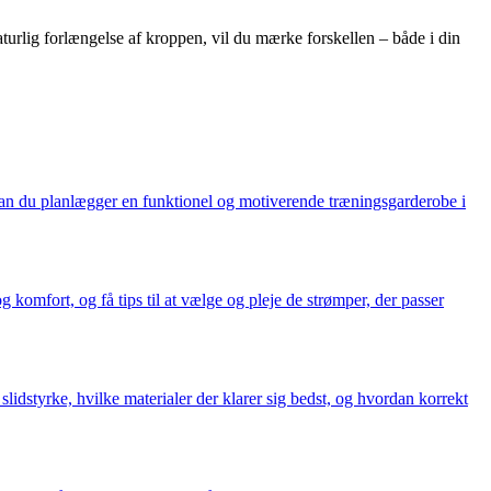
naturlig forlængelse af kroppen, vil du mærke forskellen – både i din
vordan du planlægger en funktionel og motiverende træningsgarderobe i
 komfort, og få tips til at vælge og pleje de strømper, der passer
lidstyrke, hvilke materialer der klarer sig bedst, og hvordan korrekt