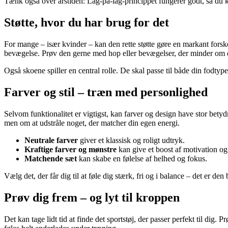
Tænk også over årstiden: Lag-på-lag-princippet fungerer godt, så du ka
Støtte, hvor du har brug for det
For mange – især kvinder – kan den rette støtte gøre en markant fors
bevægelse. Prøv den gerne med hop eller bevægelser, der minder om di
Også skoene spiller en central rolle. De skal passe til både din fodt
Farver og stil – træn med personlighed
Selvom funktionalitet er vigtigst, kan farver og design have stor betyd
men om at udstråle noget, der matcher din egen energi.
Neutrale farver
giver et klassisk og roligt udtryk.
Kraftige farver og mønstre
kan give et boost af motivation og
Matchende sæt
kan skabe en følelse af helhed og fokus.
Vælg det, der får dig til at føle dig stærk, fri og i balance – det er de
Prøv dig frem – og lyt til kroppen
Det kan tage lidt tid at finde det sportstøj, der passer perfekt til di