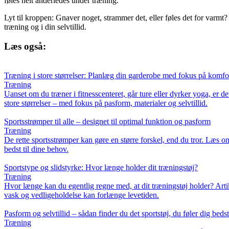
føles helt anderledes under træning.
Lyt til kroppen: Gnaver noget, strammer det, eller føles det for varmt?
træning og i din selvtillid.
Læs også:
Træning i store størrelser: Planlæg din garderobe med fokus på komfor
Træning
Uanset om du træner i fitnesscenteret, går ture eller dyrker yoga, er d
store størrelser – med fokus på pasform, materialer og selvtillid.
Sportsstrømper til alle – designet til optimal funktion og pasform
Træning
De rette sportsstrømper kan gøre en større forskel, end du tror. Læs o
bedst til dine behov.
Sportstype og slidstyrke: Hvor længe holder dit træningstøj?
Træning
Hvor længe kan du egentlig regne med, at dit træningstøj holder? Artik
vask og vedligeholdelse kan forlænge levetiden.
Pasform og selvtillid – sådan finder du det sportstøj, du føler dig bedst 
Træning