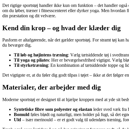
Det rigtige sportstøj handler ikke kun om funktion – det handler også o
om du løber, træner i fitnesscenteret eller dyrker yoga. Men hvordan fi
din præstation og dit velvære.
Kend din krop – og hvad der klæder dig
Pasform er altafgørende, når det gælder sportstøj. For stramt tøj kan 
du bevæger dig.
Til løb og højintens træning
: Vælg tætsiddende tøj i svedtrans
Til yoga og pilates
: Her er bevægelsesfrihed vigtigst. Vælg bl
Til styrketræning
: En kombination af tætsiddende toppe og lid
Det vigtigste er, at du føler dig godt tilpas i tøjet – ikke at det følger 
Materialer, der arbejder med dig
Moderne sportstøj er designet til at hjælpe kroppen med at yde sit beds
Syntetiske fibre som polyester og elastan
leder sved væk fra hu
Bomuld
føles blødt og naturligt, men holder på fugt, så det egner
Uld
– især merinould – er et godt valg til udendørs træning, for