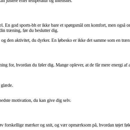
n justere efter temperatur og intensitet.
kel. En god sports-bh er ikke bare et spørgsmål om komfort, men også o
n træning, før du beslutter dig.
ype og den aktivitet, du dyrker. En løbesko er ikke det samme som en t
ning for, hvordan du føler dig. Mange oplever, at de får mere energi af a
 glæde.
n bedste motivation, du kan give dig selv.
g. Prøv forskellige mærker og snit, og vær opmærksom på, hvordan tøjet f