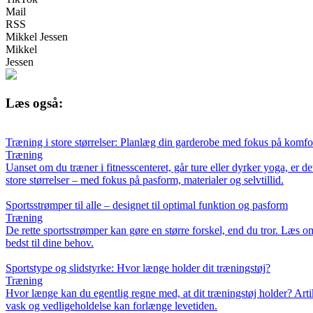
Mail
RSS
Mikkel Jessen
Mikkel
Jessen
Læs også:
Træning i store størrelser: Planlæg din garderobe med fokus på komfor
Træning
Uanset om du træner i fitnesscenteret, går ture eller dyrker yoga, er d
store størrelser – med fokus på pasform, materialer og selvtillid.
Sportsstrømper til alle – designet til optimal funktion og pasform
Træning
De rette sportsstrømper kan gøre en større forskel, end du tror. Læs o
bedst til dine behov.
Sportstype og slidstyrke: Hvor længe holder dit træningstøj?
Træning
Hvor længe kan du egentlig regne med, at dit træningstøj holder? Artik
vask og vedligeholdelse kan forlænge levetiden.