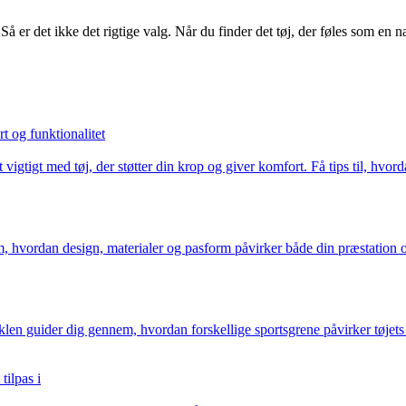
 Så er det ikke det rigtige valg. Når du finder det tøj, der føles som en 
t og funktionalitet
et vigtigt med tøj, der støtter din krop og giver komfort. Få tips til, h
m, hvordan design, materialer og pasform påvirker både din præstation og
len guider dig gennem, hvordan forskellige sportsgrene påvirker tøjets s
tilpas i