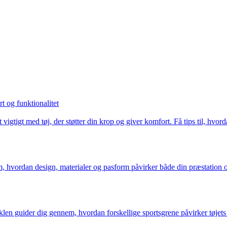
t og funktionalitet
et vigtigt med tøj, der støtter din krop og giver komfort. Få tips til, h
m, hvordan design, materialer og pasform påvirker både din præstation og
len guider dig gennem, hvordan forskellige sportsgrene påvirker tøjets s