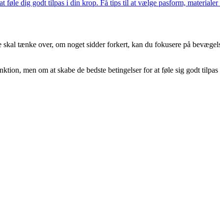
 at føle dig godt tilpas i din krop. Få tips til at vælge pasform, material
ke skal tænke over, om noget sidder forkert, kan du fokusere på bevæge
ktion, men om at skabe de bedste betingelser for at føle sig godt tilpas i