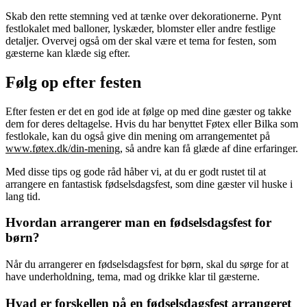
Skab den rette stemning ved at tænke over dekorationerne. Pynt
festlokalet med balloner, lyskæder, blomster eller andre festlige
detaljer. Overvej også om der skal være et tema for festen, som
gæsterne kan klæde sig efter.
Følg op efter festen
Efter festen er det en god ide at følge op med dine gæster og takke
dem for deres deltagelse. Hvis du har benyttet Føtex eller Bilka som
festlokale, kan du også give din mening om arrangementet på
www.føtex.dk/din-mening
, så andre kan få glæde af dine erfaringer.
Med disse tips og gode råd håber vi, at du er godt rustet til at
arrangere en fantastisk fødselsdagsfest, som dine gæster vil huske i
lang tid.
Hvordan arrangerer man en fødselsdagsfest for
børn?
Når du arrangerer en fødselsdagsfest for børn, skal du sørge for at
have underholdning, tema, mad og drikke klar til gæsterne.
Hvad er forskellen på en fødselsdagsfest arrangeret