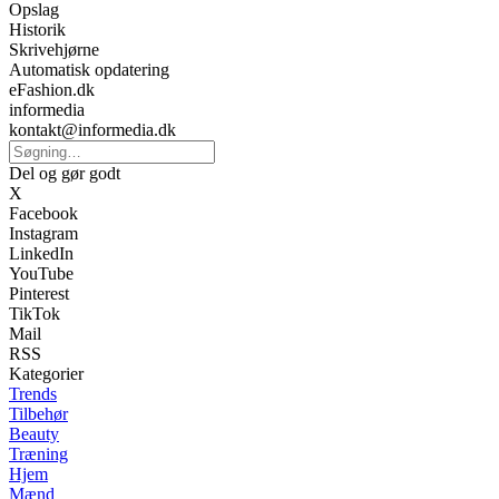
Opslag
Historik
Skrivehjørne
Automatisk opdatering
eFashion.dk
informedia
kontakt@informedia.dk
Del og gør godt
X
Facebook
Instagram
LinkedIn
YouTube
Pinterest
TikTok
Mail
RSS
Kategorier
Trends
Tilbehør
Beauty
Træning
Hjem
Mænd