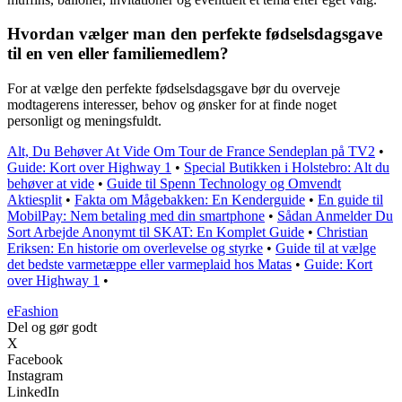
Hvordan vælger man den perfekte fødselsdagsgave
til en ven eller familiemedlem?
For at vælge den perfekte fødselsdagsgave bør du overveje
modtagerens interesser, behov og ønsker for at finde noget
personligt og meningsfuldt.
Alt, Du Behøver At Vide Om Tour de France Sendeplan på TV2
•
Guide: Kort over Highway 1
•
Special Butikken i Holstebro: Alt du
behøver at vide
•
Guide til Spenn Technology og Omvendt
Aktiesplit
•
Fakta om Mågebakken: En Kenderguide
•
En guide til
MobilPay: Nem betaling med din smartphone
•
Sådan Anmelder Du
Sort Arbejde Anonymt til SKAT: En Komplet Guide
•
Christian
Eriksen: En historie om overlevelse og styrke
•
Guide til at vælge
det bedste varmetæppe eller varmeplaid hos Matas
•
Guide: Kort
over Highway 1
•
eFashion
Del og gør godt
X
Facebook
Instagram
LinkedIn