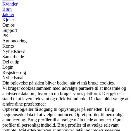
Kvinder
Børn
Jakker
Kjoler
Om os
Support
PR
Annoncering
Konto
Nyhedsbrev
Samarbejde
Del et tip
Login
Registrér dig
Nyhedsmail
Din oplevelse på siden bliver bedre, når vi må bruge cookies.
Vi bruger cookies sammen med udvalgte partnere til at indsamle og
analysere data om, hvordan du bruger vores platform. Det gør os i
stand til at levere relevant og effektivt indhold. Du kan altid vælge at
ændre dine præferencer
Opbevar og/eller få adgang til oplysninger på enheden. Brug
begrænsede data til at vælge annoncer. Opret profiler til personlig
annoncering. Brug profiler til at vælge målrettede annoncer. Opret
profiler til personligt indhold. Brug profiler til at vælge relevant
indhold. Mål effektiviteten af annoncer. Mål indholdets ydeevne.