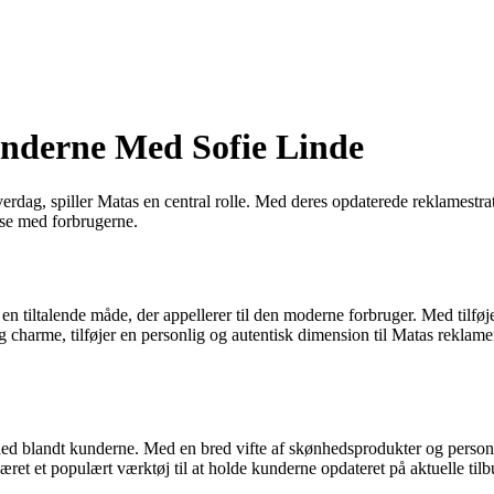
nderne Med Sofie Linde
verdag, spiller Matas en central rolle. Med deres opdaterede reklamestr
se med forbrugerne.
 en tiltalende måde, der appellerer til den moderne forbruger. Med tilfø
 charme, tilføjer en personlig og autentisk dimension til Matas reklame
hed blandt kunderne. Med en bred vifte af skønhedsprodukter og pers
t et populært værktøj til at holde kunderne opdateret på aktuelle til