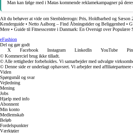
Man kan følge med i Matas kommende reklamekampagner på deres 
Alt du behøver at vide om Stenbiderrogn: Pris, Holdbarhed og Sæson
Kenderguide
•
Netto Aalborg – Find Åbningstider og Beliggenhed
•
Gu
Mere
•
Guide til Fitnesscentre i Danmark: En Oversigt over Populære 
eFashion
Del og gør godt
X
Facebook
Instagram
LinkedIn
YouTube
Pin
© Kommerciel brug ikke tilladt.
© Alle rettigheder forbeholdes. Vi samarbejder med udvalgte virksomhed
© Denne side er underlagt ophavsret. Vi arbejder med affiliatepartnere 
Viden
Spørgsmål og svar
Vejledning
Mening
Jobs
Hjælp med info
Abonnent
Min konto
Medlemskab
Beløb
Fordelspunkter
Værktøjer