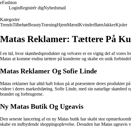
eFashion
Login
Registrér dig
Nyhedsmail
Kategorier
Trends
Tilbehør
Beauty
Træning
Hjem
Mænd
Kvinder
Børn
Jakker
Kjoler
Matas Reklamer: Tættere På Ku
I en tid, hvor skønhedsprodukter og velvære er en vigtig del af vores h
Matas at komme endnu tættere på kunderne og skabe en unik forbindel
Matas Reklamer Og Sofie Linde
Matas reklamer har altid haft fokus på at præsentere deres produkter på
videre i deres markedsføring. Sofie Linde, med sin naturlige skønhed og
brandet og forbrugerne.
Ny Matas Butik Og Ugeavis
Den seneste lancering af en ny Matas butik har skabt stor opmærksom
skabe en indbydende shoppingoplevelse. Desuden har Matas ugeavis være