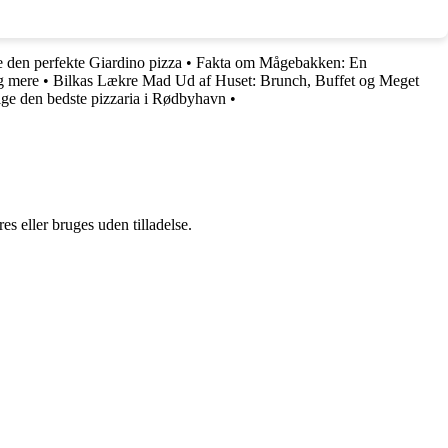
ve den perfekte Giardino pizza
•
Fakta om Mågebakken: En
og mere
•
Bilkas Lækre Mad Ud af Huset: Brunch, Buffet og Meget
ælge den bedste pizzaria i Rødbyhavn
•
s eller bruges uden tilladelse.