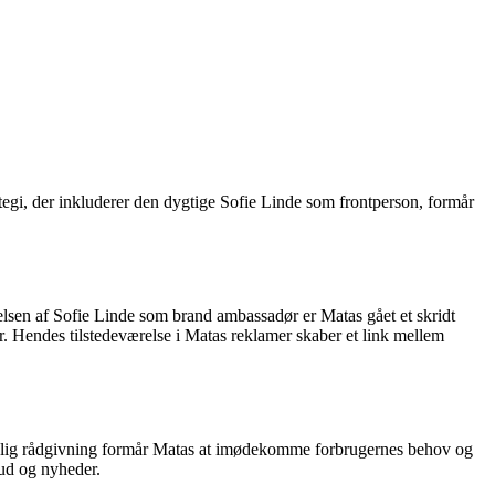
ategi, der inkluderer den dygtige Sofie Linde som frontperson, formår
jelsen af Sofie Linde som brand ambassadør er Matas gået et skridt
r. Hendes tilstedeværelse i Matas reklamer skaber et link mellem
onlig rådgivning formår Matas at imødekomme forbrugernes behov og
bud og nyheder.