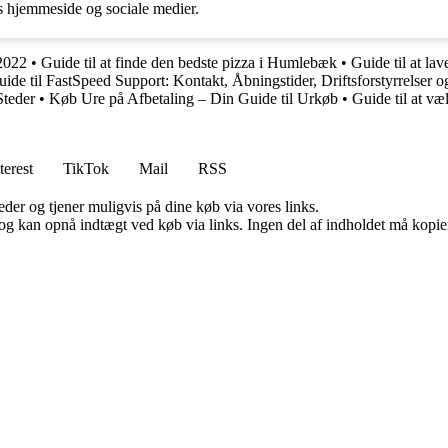
hjemmeside og sociale medier.
 2022
•
Guide til at finde den bedste pizza i Humlebæk
•
Guide til at la
ide til FastSpeed Support: Kontakt, Åbningstider, Driftsforstyrrelser 
Steder
•
Køb Ure på Afbetaling – Din Guide til Urkøb
•
Guide til at v
terest
TikTok
Mail
RSS
er og tjener muligvis på dine køb via vores links.
og kan opnå indtægt ved køb via links. Ingen del af indholdet må kopiere