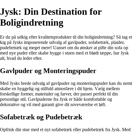
Jysk: Din Destination for
Boligindretning
Er du på udkig efter kvalitetsprodukter til din boligindretning? Så tag et
kig på Jysks imponerende udvalg af gavlpuder, sofabetræk, plaider,
pudebetræk og meget mere! Uanset om du ønsker at pifte din sofa op
med nye puder eller skabe hygge i stuen med et blødt tæppe, har Jysk
alt, hvad du leder efter.
Gavlpuder og Monteringspuder
Med Jysks brede udvalg af gavlpuder og monteringspuder kan du nemt
skabe en hyggelig og stilfuld atmosfære i dit hjem. Vælg mellem
forskellige former, materialer og farver, der passer perfekt til din
personlige stil. Gavlpuderne fra Jysk er både komfortable og
dekorative og vil med garanti give dit soveværelse et løft.
Sofabetræk og Pudebetræk
Opfrisk din stue med et nyt sofabetræk eller pudebetræk fra Jysk. Med