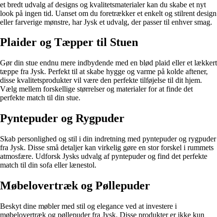
et bredt udvalg af designs og kvalitetsmaterialer kan du skabe et nyt
look på ingen tid. Uanset om du foretrækker et enkelt og stilrent design
eller farverige mønstre, har Jysk et udvalg, der passer til enhver smag.
Plaider og Tæpper til Stuen
Gør din stue endnu mere indbydende med en blød plaid eller et lækkert
tæppe fra Jysk. Perfekt til at skabe hygge og varme på kolde aftener,
disse kvalitetsprodukter vil være den perfekte tilføjelse til dit hjem.
Vælg mellem forskellige størrelser og materialer for at finde det
perfekte match til din stue.
Pyntepuder og Rygpuder
Skab personlighed og stil i din indretning med pyntepuder og rygpuder
fra Jysk. Disse små detaljer kan virkelig gøre en stor forskel i rummets
atmosfære. Udforsk Jysks udvalg af pyntepuder og find det perfekte
match til din sofa eller lænestol.
Møbelovertræk og Pøllepuder
Beskyt dine møbler med stil og elegance ved at investere i
møbelovertræk og pøllepuder fra Jysk. Disse produkter er ikke kun