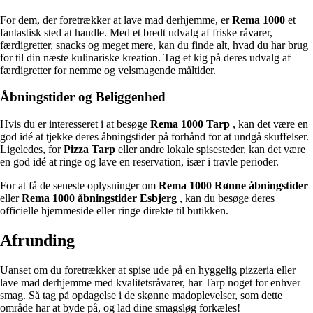
For dem, der foretrækker at lave mad derhjemme, er
Rema 1000
et
fantastisk sted at handle. Med et bredt udvalg af friske råvarer,
færdigretter, snacks og meget mere, kan du finde alt, hvad du har brug
for til din næste kulinariske kreation. Tag et kig på deres udvalg af
færdigretter for nemme og velsmagende måltider.
Åbningstider og Beliggenhed
Hvis du er interesseret i at besøge
Rema 1000 Tarp
, kan det være en
god idé at tjekke deres åbningstider på forhånd for at undgå skuffelser.
Ligeledes, for
Pizza Tarp
eller andre lokale spisesteder, kan det være
en god idé at ringe og lave en reservation, især i travle perioder.
For at få de seneste oplysninger om
Rema 1000 Rønne åbningstider
eller
Rema 1000 åbningstider Esbjerg
, kan du besøge deres
officielle hjemmeside eller ringe direkte til butikken.
Afrunding
Uanset om du foretrækker at spise ude på en hyggelig pizzeria eller
lave mad derhjemme med kvalitetsråvarer, har Tarp noget for enhver
smag. Så tag på opdagelse i de skønne madoplevelser, som dette
område har at byde på, og lad dine smagsløg forkæles!