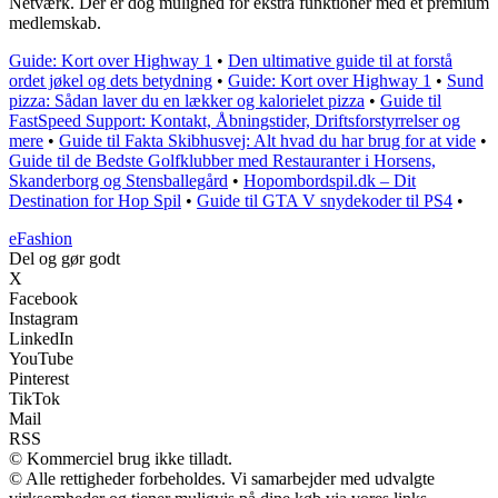
Netværk. Der er dog mulighed for ekstra funktioner med et premium
medlemskab.
Guide: Kort over Highway 1
•
Den ultimative guide til at forstå
ordet jøkel og dets betydning
•
Guide: Kort over Highway 1
•
Sund
pizza: Sådan laver du en lækker og kalorielet pizza
•
Guide til
FastSpeed Support: Kontakt, Åbningstider, Driftsforstyrrelser og
mere
•
Guide til Fakta Skibhusvej: Alt hvad du har brug for at vide
•
Guide til de Bedste Golfklubber med Restauranter i Horsens,
Skanderborg og Stensballegård
•
Hopombordspil.dk – Dit
Destination for Hop Spil
•
Guide til GTA V snydekoder til PS4
•
eFashion
Del og gør godt
X
Facebook
Instagram
LinkedIn
YouTube
Pinterest
TikTok
Mail
RSS
© Kommerciel brug ikke tilladt.
© Alle rettigheder forbeholdes. Vi samarbejder med udvalgte