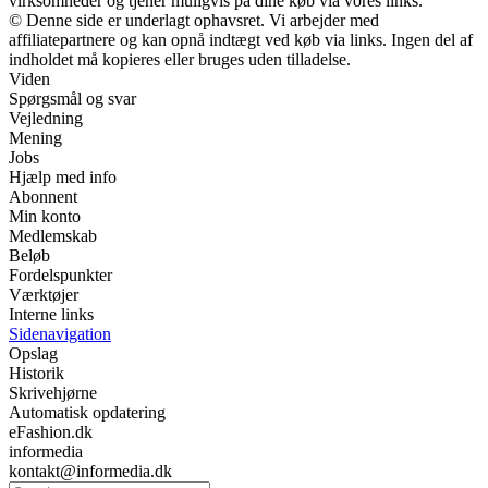
virksomheder og tjener muligvis på dine køb via vores links.
© Denne side er underlagt ophavsret. Vi arbejder med
affiliatepartnere og kan opnå indtægt ved køb via links. Ingen del af
indholdet må kopieres eller bruges uden tilladelse.
Viden
Spørgsmål og svar
Vejledning
Mening
Jobs
Hjælp med info
Abonnent
Min konto
Medlemskab
Beløb
Fordelspunkter
Værktøjer
Interne links
Sidenavigation
Opslag
Historik
Skrivehjørne
Automatisk opdatering
eFashion.dk
informedia
kontakt@informedia.dk