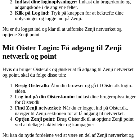
Indtast dine loginoplysninger:
Indtast din brugerkonto og
adgangskode i de angivne felter.
Klik på Log ind:
Tryk på knappen for at bekræfte dine
oplysninger og logge ind på Zenji.
Nu er du logget ind og klar til at udforske Zenji netværket og
optjene Zenji point.
Mit Oister Login: Få adgang til Zenji
netværk og point
Hvis du bruger Oister.dk og ønsker at få adgang til Zenji netværket
og point, skal du følge disse trin:
Besøg Oister.dk:
Åbn din browser og gå til Oister.dk login-
siden.
Log ind på din Oister-konto:
Indtast dine brugeroplysninger
for Oister.dk.
Find Zenji netværket:
Når du er logget ind på Oister.dk,
naviger til Zenji-sektionen for at få adgang til netværket.
Optjen Zenji point:
Brug Oister.dk til at optjene Zenji point
ved at deltage i aktiviteter og kampagner.
Nu kan du nyde fordelene ved at være en del af Zenji netværket og