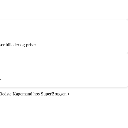
r billeder og priser.
.
n Bedste Kagemand hos SuperBrugsen
•