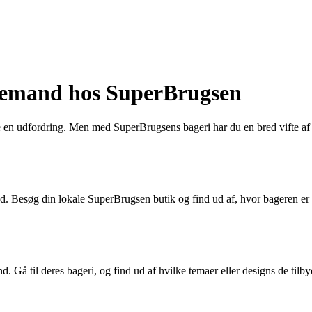
agemand hos SuperBrugsen
re en udfordring. Men med SuperBrugsens bageri har du en bred vifte a
nd. Besøg din lokale SuperBrugsen butik og find ud af, hvor bageren er p
å til deres bageri, og find ud af hvilke temaer eller designs de tilbyder