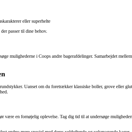
arakterer eller superhelte
der passer til dine behov.
søge mulighederne i Coops andre bagerafdelinger. Samarbejdet mellem 
en
ndstykker. Uanset om du foretrækker klassiske boller, grove eller glut
nhed.
ære en fornøjelig oplevelse. Tag dig tid til at undersøge mulighedern
n fest endnu mere speciel med deres velduftende og velsmagende kager.