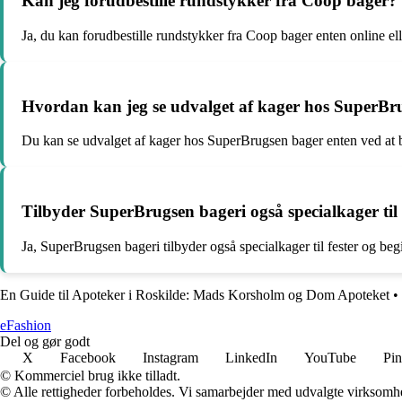
Kan jeg forudbestille rundstykker fra Coop bager?
Ja, du kan forudbestille rundstykker fra Coop bager enten online ell
Hvordan kan jeg se udvalget af kager hos SuperBr
Du kan se udvalget af kager hos SuperBrugsen bager enten ved at be
Tilbyder SuperBrugsen bageri også specialkager til
Ja, SuperBrugsen bageri tilbyder også specialkager til fester og begi
En Guide til Apoteker i Roskilde: Mads Korsholm og Dom Apoteket
•
eFashion
Del og gør godt
X
Facebook
Instagram
LinkedIn
YouTube
Pin
© Kommerciel brug ikke tilladt.
© Alle rettigheder forbeholdes. Vi samarbejder med udvalgte virksomhed