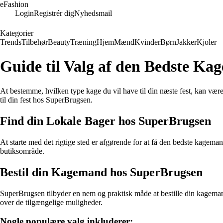
eFashion
Login
Registrér dig
Nyhedsmail
Kategorier
Trends
Tilbehør
Beauty
Træning
Hjem
Mænd
Kvinder
Børn
Jakker
Kjoler
Guide til Valg af den Bedste K
At bestemme, hvilken type kage du vil have til din næste fest, kan væ
til din fest hos SuperBrugsen.
Find din Lokale Bager hos SuperBrugsen
At starte med det rigtige sted er afgørende for at få den bedste kagema
butiksområde.
Bestil din Kagemand hos SuperBrugsen
SuperBrugsen tilbyder en nem og praktisk måde at bestille din kagemand. G
over de tilgængelige muligheder.
Nogle populære valg inkluderer: