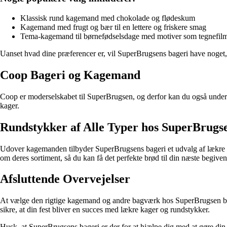
Klassisk rund kagemand med chokolade og flødeskum
Kagemand med frugt og bær til en lettere og friskere smag
Tema-kagemand til børnefødselsdage med motiver som tegnefilmsk
Uanset hvad dine præferencer er, vil SuperBrugsens bageri have noget, 
Coop Bageri og Kagemand
Coop er moderselskabet til SuperBrugsen, og derfor kan du også under
kager.
Rundstykker af Alle Typer hos SuperBrugs
Udover kagemanden tilbyder SuperBrugsens bageri et udvalg af lækre ru
om deres sortiment, så du kan få det perfekte brød til din næste begive
Afsluttende Overvejelser
At vælge den rigtige kagemand og andre bagværk hos SuperBrugsen bør v
sikre, at din fest bliver en succes med lækre kager og rundstykker.
Husk, at SuperBrugsens bageri er der for at hjælpe dig med at gøre di