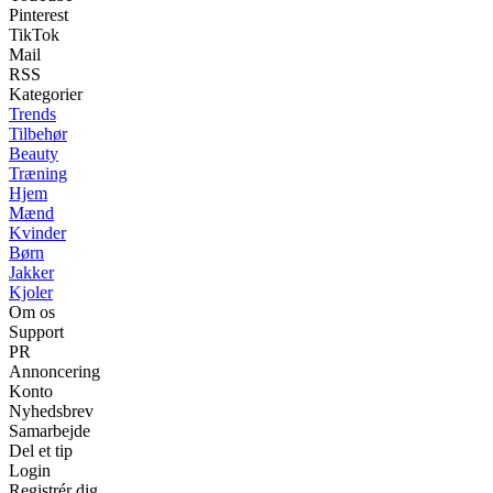
Pinterest
TikTok
Mail
RSS
Kategorier
Trends
Tilbehør
Beauty
Træning
Hjem
Mænd
Kvinder
Børn
Jakker
Kjoler
Om os
Support
PR
Annoncering
Konto
Nyhedsbrev
Samarbejde
Del et tip
Login
Registrér dig