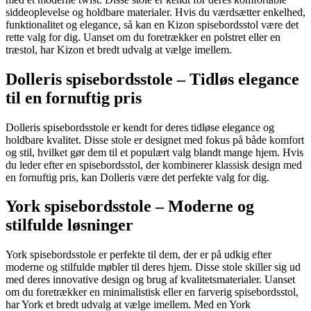
siddeoplevelse og holdbare materialer. Hvis du værdsætter enkelhed,
funktionalitet og elegance, så kan en Kizon spisebordsstol være det
rette valg for dig. Uanset om du foretrækker en polstret eller en
træstol, har Kizon et bredt udvalg at vælge imellem.
Dolleris spisebordsstole – Tidløs elegance
til en fornuftig pris
Dolleris spisebordsstole er kendt for deres tidløse elegance og
holdbare kvalitet. Disse stole er designet med fokus på både komfort
og stil, hvilket gør dem til et populært valg blandt mange hjem. Hvis
du leder efter en spisebordsstol, der kombinerer klassisk design med
en fornuftig pris, kan Dolleris være det perfekte valg for dig.
York spisebordsstole – Moderne og
stilfulde løsninger
York spisebordsstole er perfekte til dem, der er på udkig efter
moderne og stilfulde møbler til deres hjem. Disse stole skiller sig ud
med deres innovative design og brug af kvalitetsmaterialer. Uanset
om du foretrækker en minimalistisk eller en farverig spisebordsstol,
har York et bredt udvalg at vælge imellem. Med en York