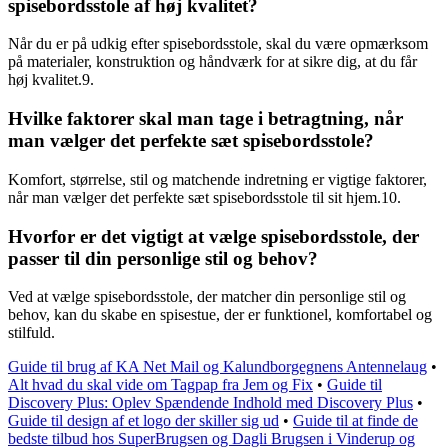
spisebordsstole af høj kvalitet?
Når du er på udkig efter spisebordsstole, skal du være opmærksom
på materialer, konstruktion og håndværk for at sikre dig, at du får
høj kvalitet.9.
Hvilke faktorer skal man tage i betragtning, når
man vælger det perfekte sæt spisebordsstole?
Komfort, størrelse, stil og matchende indretning er vigtige faktorer,
når man vælger det perfekte sæt spisebordsstole til sit hjem.10.
Hvorfor er det vigtigt at vælge spisebordsstole, der
passer til din personlige stil og behov?
Ved at vælge spisebordsstole, der matcher din personlige stil og
behov, kan du skabe en spisestue, der er funktionel, komfortabel og
stilfuld.
Guide til brug af KA Net Mail og Kalundborgegnens Antennelaug
•
Alt hvad du skal vide om Tagpap fra Jem og Fix
•
Guide til
Discovery Plus: Oplev Spændende Indhold med Discovery Plus
•
Guide til design af et logo der skiller sig ud
•
Guide til at finde de
bedste tilbud hos SuperBrugsen og Dagli Brugsen i Vinderup og