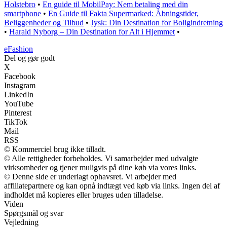
Holstebro
•
En guide til MobilPay: Nem betaling med din
smartphone
•
En Guide til Fakta Supermarked: Åbningstider,
Beliggenheder og Tilbud
•
Jysk: Din Destination for Boligindretning
•
Harald Nyborg – Din Destination for Alt i Hjemmet
•
eFashion
Del og gør godt
X
Facebook
Instagram
LinkedIn
YouTube
Pinterest
TikTok
Mail
RSS
© Kommerciel brug ikke tilladt.
© Alle rettigheder forbeholdes. Vi samarbejder med udvalgte
virksomheder og tjener muligvis på dine køb via vores links.
© Denne side er underlagt ophavsret. Vi arbejder med
affiliatepartnere og kan opnå indtægt ved køb via links. Ingen del af
indholdet må kopieres eller bruges uden tilladelse.
Viden
Spørgsmål og svar
Vejledning