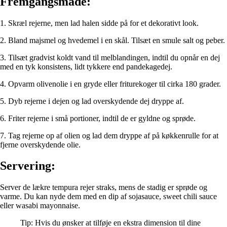
Fremgangsmåde:
1. Skræl rejerne, men lad halen sidde på for et dekorativt look.
2. Bland majsmel og hvedemel i en skål. Tilsæt en smule salt og peber.
3. Tilsæt gradvist koldt vand til melblandingen, indtil du opnår en dej
med en tyk konsistens, lidt tykkere end pandekagedej.
4. Opvarm olivenolie i en gryde eller friturekoger til cirka 180 grader.
5. Dyb rejerne i dejen og lad overskydende dej dryppe af.
6. Friter rejerne i små portioner, indtil de er gyldne og sprøde.
7. Tag rejerne op af olien og lad dem dryppe af på køkkenrulle for at
fjerne overskydende olie.
Servering:
Server de lækre tempura rejer straks, mens de stadig er sprøde og
varme. Du kan nyde dem med en dip af sojasauce, sweet chili sauce
eller wasabi mayonnaise.
Tip: Hvis du ønsker at tilføje en ekstra dimension til dine