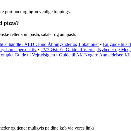
re portioner og børnevenlige toppings.
d pizza?
ske retter som pasta, salater og antipasti.
til at handle i ALDI: Find Åbningstider og Lokationer
•
En guide til at
krydsords perspektiv
•
TV2 Øst: En Guide til Værter, Nyheder og Meg
omplet Guide til Vejrudsigten
•
Guide til AK Nygart: Anmeldelser, Kl
eder og tjener muligvis på dine køb via vores links.