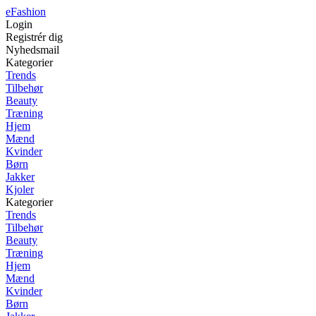
eFashion
Login
Registrér dig
Nyhedsmail
Kategorier
Trends
Tilbehør
Beauty
Træning
Hjem
Mænd
Kvinder
Børn
Jakker
Kjoler
Kategorier
Trends
Tilbehør
Beauty
Træning
Hjem
Mænd
Kvinder
Børn