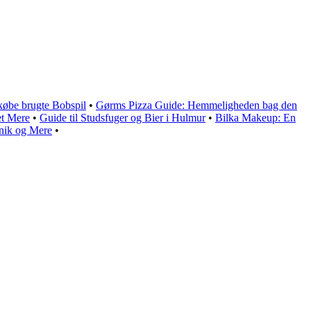
 købe brugte Bobspil
•
Gørms Pizza Guide: Hemmeligheden bag den
et Mere
•
Guide til Studsfuger og Bier i Hulmur
•
Bilka Makeup: En
inik og Mere
•