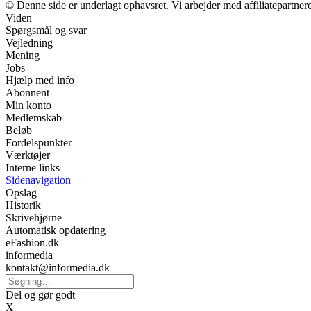
© Denne side er underlagt ophavsret. Vi arbejder med affiliatepartnere
Viden
Spørgsmål og svar
Vejledning
Mening
Jobs
Hjælp med info
Abonnent
Min konto
Medlemskab
Beløb
Fordelspunkter
Værktøjer
Interne links
Sidenavigation
Opslag
Historik
Skrivehjørne
Automatisk opdatering
eFashion.dk
informedia
kontakt@informedia.dk
Del og gør godt
X