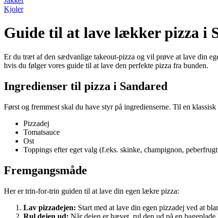
Jakker
Kjoler
Guide til at lave lækker pizza i
Er du træt af den sædvanlige takeout-pizza og vil prøve at lave din eg
hvis du følger vores guide til at lave den perfekte pizza fra bunden.
Ingredienser til pizza i Sandared
Først og fremmest skal du have styr på ingredienserne. Til en klassisk 
Pizzadej
Tomatsauce
Ost
Toppings efter eget valg (f.eks. skinke, champignon, peberfrugt
Fremgangsmåde
Her er trin-for-trin guiden til at lave din egen lækre pizza:
Lav pizzadejen:
Start med at lave din egen pizzadej ved at bla
Rul dejen ud:
Når dejen er hævet, rul den ud på en bageplade