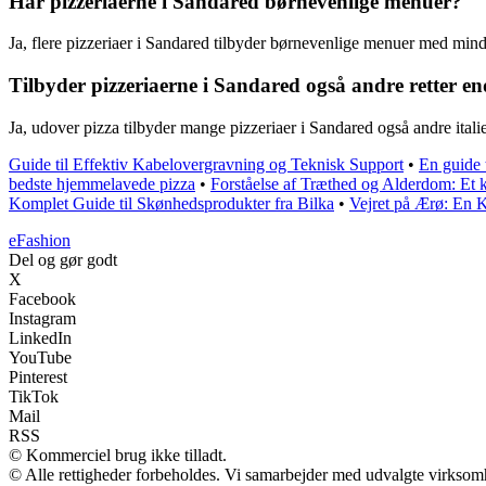
Har pizzeriaerne i Sandared børnevenlige menuer?
Ja, flere pizzeriaer i Sandared tilbyder børnevenlige menuer med mind
Tilbyder pizzeriaerne i Sandared også andre retter en
Ja, udover pizza tilbyder mange pizzeriaer i Sandared også andre italien
Guide til Effektiv Kabelovergravning og Teknisk Support
•
En guide 
bedste hjemmelavede pizza
•
Forståelse af Træthed og Alderdom: Et 
Komplet Guide til Skønhedsprodukter fra Bilka
•
Vejret på Ærø: En K
eFashion
Del og gør godt
X
Facebook
Instagram
LinkedIn
YouTube
Pinterest
TikTok
Mail
RSS
© Kommerciel brug ikke tilladt.
© Alle rettigheder forbeholdes. Vi samarbejder med udvalgte virksomh