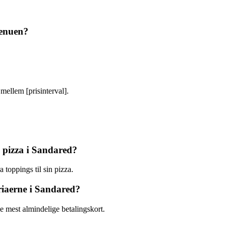
menuen?
mellem [prisinterval].
in pizza i Sandared?
 toppings til sin pizza.
riaerne i Sandared?
e mest almindelige betalingskort.