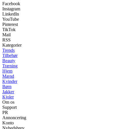
Facebook
Instagram
LinkedIn
YouTube
Pinterest
TikTok
Mail
RSS
Kategorier
Trends
Tilbehør
Beauty
Træning
Hjem
Mænd
Kvinder
Børn
Jakker
Kjoler
Om os
Support
PR
Annoncering
Konto
Nyhedsbrev