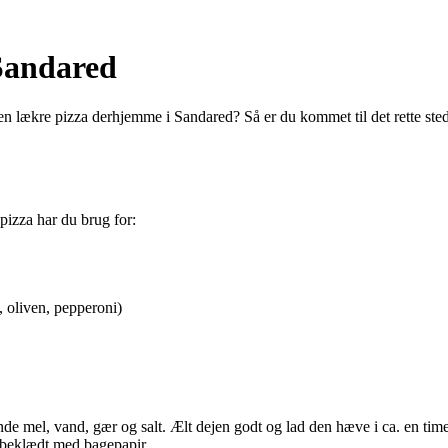
 Sandared
en lækre pizza derhjemme i Sandared? Så er du kommet til det rette sted!
pizza har du brug for:
, oliven, pepperoni)
nde mel, vand, gær og salt. Ælt dejen godt og lad den hæve i ca. en time
 beklædt med bagepapir.