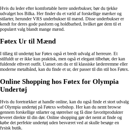
Hvis du leder efter komfortable herre underbukser, bør du tjekke
udvalget hos Bilka. Her finder du et væld af forskellige mærker og
stilarter, herunder VRS underbukser til mænd. Disse underbukser er
kendt for deres gode pasform og holdbarhed, hvilket gør dem til et
populært valg blandt mange mænd.
Føtex Ur til Mænd
I tillæg til undertøj har Føtex også et bredt udvalg af herreure. Et
stilfuldt ur er ikke kun praktisk, men også et elegant tilbehør, der kan
fuldende ethvert outfit. Uanset om du er til klassiske læderremme eller
moderne metalbånd, kan du finde et ur, der passer til din stil hos Føtex.
Online Shopping hos Føtex for Olympia
Undertøj
Hvis du foretrækker at handle online, kan du også finde et stort udvalg
af Olympia undertøj på Føtexs webshop. Her kan du nemt browse
gennem forskellige stilarter og størrelser og få dine favoritprodukter
leveret direkte til din dør. Online shopping gør det nemt at finde og
købe det perfekte undertøj uden besværet ved at skulle besøge en
fysisk butik.