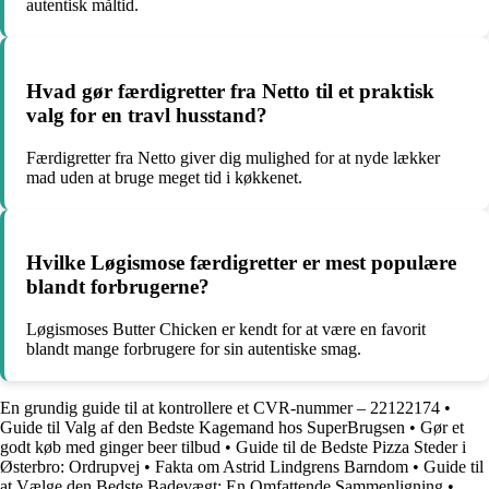
autentisk måltid.
Hvad gør færdigretter fra Netto til et praktisk
valg for en travl husstand?
Færdigretter fra Netto giver dig mulighed for at nyde lækker
mad uden at bruge meget tid i køkkenet.
Hvilke Løgismose færdigretter er mest populære
blandt forbrugerne?
Løgismoses Butter Chicken er kendt for at være en favorit
blandt mange forbrugere for sin autentiske smag.
En grundig guide til at kontrollere et CVR-nummer – 22122174
•
Guide til Valg af den Bedste Kagemand hos SuperBrugsen
•
Gør et
godt køb med ginger beer tilbud
•
Guide til de Bedste Pizza Steder i
Østerbro: Ordrupvej
•
Fakta om Astrid Lindgrens Barndom
•
Guide til
at Vælge den Bedste Badevægt: En Omfattende Sammenligning
•