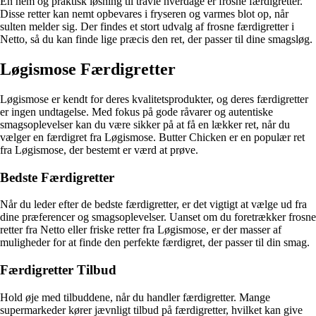
En nem og praktisk løsning til travle hverdage er frosne færdigretter.
Disse retter kan nemt opbevares i fryseren og varmes blot op, når
sulten melder sig. Der findes et stort udvalg af frosne færdigretter i
Netto, så du kan finde lige præcis den ret, der passer til dine smagsløg.
Løgismose Færdigretter
Løgismose er kendt for deres kvalitetsprodukter, og deres færdigretter
er ingen undtagelse. Med fokus på gode råvarer og autentiske
smagsoplevelser kan du være sikker på at få en lækker ret, når du
vælger en færdigret fra Løgismose. Butter Chicken er en populær ret
fra Løgismose, der bestemt er værd at prøve.
Bedste Færdigretter
Når du leder efter de bedste færdigretter, er det vigtigt at vælge ud fra
dine præferencer og smagsoplevelser. Uanset om du foretrækker frosne
retter fra Netto eller friske retter fra Løgismose, er der masser af
muligheder for at finde den perfekte færdigret, der passer til din smag.
Færdigretter Tilbud
Hold øje med tilbuddene, når du handler færdigretter. Mange
supermarkeder kører jævnligt tilbud på færdigretter, hvilket kan give