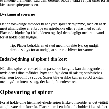
eventuelle urenheder. Lad dem derefter bløde i vand i et par timer for at
kickstarte spireprocessen.
Dyrkning af spirerne
Der er forskellige metoder til at dyrke spirer derhjemme, men en af de
mest almindelige er at bruge en spirebakke eller et glas med et net.
Placer de blødte frø i beholderen og skyl dem dagligt med rent vand
for at holde dem fugtige.
Tip: Placer beholderen et sted med indirekte lys, og undgå
direkte sollys for at undgå, at spirerne bliver for varme.
Indarbejdning af spirer i din kost
Når dine spirer er vokset til en passende længde, kan du begynde at
nyde dem i dine måltider. Prøv at tilføje dem til salater, sandwiches
eller som topping på suppe. Spirer tilføjer ikke kun en sprød tekstur,
men også en intens smag, der kan løfte enhver ret.
Opbevaring af spirer
For at holde dine hjemmedyrkede spirer friske og sprøde, er det vigtigt
at opbevare dem korrekt. Placer dem i en lufttæt beholder i køleskabet