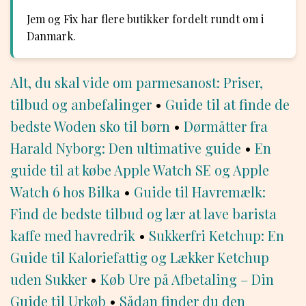
Jem og Fix har flere butikker fordelt rundt om i
Danmark.
Alt, du skal vide om parmesanost: Priser,
tilbud og anbefalinger
•
Guide til at finde de
bedste Woden sko til børn
•
Dørmåtter fra
Harald Nyborg: Den ultimative guide
•
En
guide til at købe Apple Watch SE og Apple
Watch 6 hos Bilka
•
Guide til Havremælk:
Find de bedste tilbud og lær at lave barista
kaffe med havredrik
•
Sukkerfri Ketchup: En
Guide til Kaloriefattig og Lækker Ketchup
uden Sukker
•
Køb Ure på Afbetaling – Din
Guide til Urkøb
•
Sådan finder du den